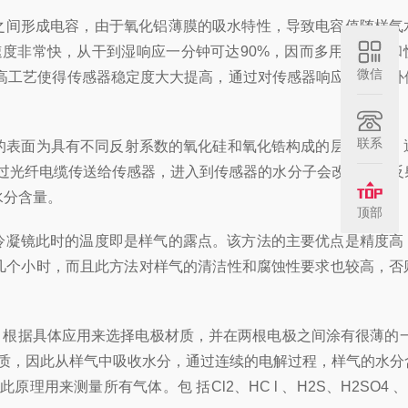
之间形成电容，由于氧化铝薄膜的吸水特性，导致电容值随样气
速度非常快，从干到湿响应一分钟可达90%，因而多用于现场和
微信
提高工艺使得传感器稳定度大大提高，通过对传感器响应曲线的补
联系
的表面为具有不同反射系数的氧化硅和氧化锆构成的层叠结构，
外光，通过光纤电缆传送给传感器，进入到传感器的水分子会改变光的
水分含量。
顶部
冷凝镜此时的温度即是样气的露点。该方法的主要优点是精度高
达几个小时，而且此方法对样气的清洁性和腐蚀性要求也较高，否
根据具体应用来选择电极材质，并在两根电极之间涂有很薄的一
性物质，因此从样气中吸收水分，通过连续的电解过程，样气的水
量所有气体。包 括Cl2、HC l 、H2S、H2SO4 、H