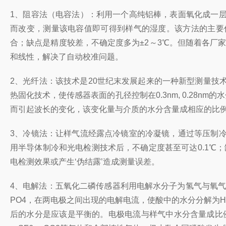
1、阻容法（电容法）：利用一个高纯铝棒，表面氧化成一
而改变，测量该电容值即可得到样气的湿度。该方法的主要优
合；缺点是精度较差，不确定度多为±2～3℃。但随着各厂
和线性，解决了自动校准问题。
2、光纤法：该技术是20世纪末发展起来的一种新型测量
热固化技术，使传感器表面的孔径控制在0.3nm, 0.28
而引起波长的变化，该变化量与介质的水分含量成相应的比
3、冷镜法：让样气流经露点冷镜室的冷凝镜，通过等压制
用半导体制冷和光电检测技术后，不确定度甚至可达0.1℃
电检测效果或产生‘伪结露’造成测量误差。
4、电解法：五氧化二磷传感器利用电解水分子为氢气与氧
PO4，在两电极之间出现的电解电流，使酸中的水分分解为H
后的水分是应该是平衡的。电极电流与样气中水分含量成比例，信