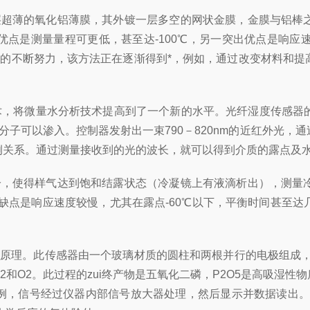
层超薄的氧化铝薄膜，其外镀一层多空的网状金膜，金膜与铝棒
点是测量量程可更低，甚至达-100℃，另一突出优点是响应
家的不断努力，该方法正在逐渐得到*，例如，通过改变材料和
技术，将微量水分析技术提高到了一个新的水平。光纤湿度传感器
nm的水分子可以渗入。控制器发射出一束790－820nm的近红
例关系。通过测量接收到的光的波长，就可以得到介质的露点及
冷，使得样气达到饱和结露状态（冷凝镜上有液滴析出），测量
；缺点是响应速度较慢，尤其在露点-60℃以下，平衡时间甚至
气原理。此传感器由一个玻璃材质的圆柱和两根并行的电极组成，
2和O2。此过程的zui终产物是五氧化二磷，P2O5是高吸湿
号经过仪器内部信号放大器处理，然后显示并数据读出。此原理用来测