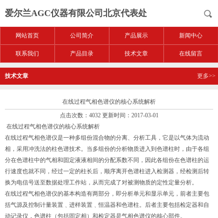
爱尔兰AGC仪器有限公司北京代表处
网站首页
公司简介
产品展示
新闻中心
联系我们
产品目录
技术文章
在线留言
技术文章
更多>>
在线过程气相色谱仪的核心系统解析
点击次数：4032 更新时间：2017-03-01
在线过程气相色谱仪的核心系统解析
在线过程气相色谱仪是一种多组份混合物的分离、分析工具，它是以气体为流动
相，采用冲洗法的柱色谱技术。当多组份的分析物质进入到色谱柱时，由于各组
分在色谱柱中的气相和固定液液相间的分配系数不同，因此各组份在色谱柱的运
行速度也就不同，经过一定的柱长后，顺序离开色谱柱进入检测器，经检测后转
换为电信号送至数据处理工作站，从而完成了对被测物质的定性定量分析。
在线过程气相色谱仪的基本构造有两部分，即分析单元和显示单元，前者主要包
括气源及控制计量装置﹑进样装置﹑恒温器和色谱柱。后者主要包括检定器和自
动记录仪，色谱柱（包括固定相）和检定器是气相色谱仪的核心部件。