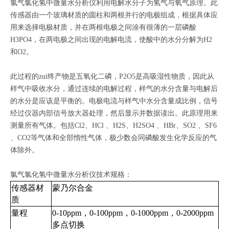
氯气氯化氢中微量水分析仪利用电解水分子为氢气与氧气原理。此
传感器由一个玻璃材质的圆柱和两根并行的电极组成，根据具体应
用来选择电极材质，并在两根电极之间涂有很薄的一层磷酸
H3PO4，在两电极之间出现的电解电流，使酸中的水分分解为H2
和O2。
此过程的zui终产物是五氧化二磷，P2O5是高吸湿性物质，因此从
样气中吸收水分，通过连续的电解过程，样气的水分含量与电解后
的水分是应该是平衡的。电极电流与样气中水分含量成比例，信号
经过仪器内部信号放大器处理，然后显示并数据读出。此原理用来
测量所有气体。包括Cl2、HCl 、H2S、H2SO4 、HBr、SO2 、SF6
、CO2等气体和全部惰性气体，极少数会同磷酸发生化学反应的气
体除外。
氯气氯化氢中微量水分析仪技术规格：
传感器材
蒙乃尔合金
质
量程
0-10ppm，0-100ppm，0-1000ppm，0-2000ppm
多点切换