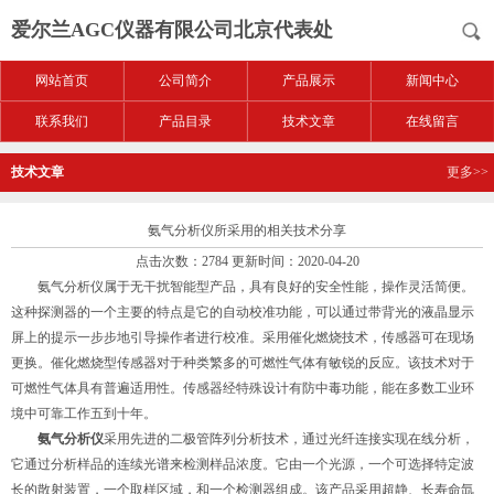
爱尔兰AGC仪器有限公司北京代表处
网站首页
公司简介
产品展示
新闻中心
联系我们
产品目录
技术文章
在线留言
技术文章
更多>>
氨气分析仪所采用的相关技术分享
点击次数：2784 更新时间：2020-04-20
氨气分析仪属于无干扰智能型产品，具有良好的安全性能，操作灵活简便。
这种探测器的一个主要的特点是它的自动校准功能，可以通过带背光的液晶显示
屏上的提示一步步地引导操作者进行校准。采用催化燃烧技术，传感器可在现场
更换。催化燃烧型传感器对于种类繁多的可燃性气体有敏锐的反应。该技术对于
可燃性气体具有普遍适用性。传感器经特殊设计有防中毒功能，能在多数工业环
境中可靠工作五到十年。
氨气分析仪
采用先进的二极管阵列分析技术，通过光纤连接实现在线分析，
它通过分析样品的连续光谱来检测样品浓度。它由一个光源，一个可选择特定波
长的散射装置，一个取样区域，和一个检测器组成。该产品采用超静、长寿命氙