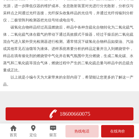
光源，进一步降低仪器的维护成本。全息散射装置对光进行分光散射，分析仪与
采样点之间通过光纤连接，光纤探头收集样品的光信号，并通过光纤传输到分析
仪，二极管阵列检测器把光信号转成电信号。
碳氢化合物样品经过高温燃烧后，样品中各种含硫化合物转化为二氧化硫气
体，二氧化硫气体在载气的带动下通过高效膜式干燥器，经过干燥后的二氧化硫
混合气进入紫外荧光检测器进行检测。通常情况下碳氢化合物样品如柴油、汽油
或其他常见石油馏等为液体。进样系统将要分析的样品定量并注入到燃烧管中，
样品在填有催化剂的燃烧管中气化并在氧气氛围中充分燃烧，生成二氧化碳、水
蒸气和二氧化硫等混合气体，燃烧过程中产生的二氧化硫总量与样品中的总硫含
量成正比。
以上就是小编今天为大家带来的全部内容了，希望能让您更多的了解这一产
品。
18600660075
热线电话
在线询价
首页
定位
留言