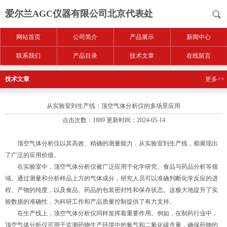
爱尔兰AGC仪器有限公司北京代表处
网站首页
公司简介
产品展示
新闻中心
联系我们
产品目录
技术文章
在线留言
技术文章
更多>>
从实验室到生产线：顶空气体分析仪的多场景应用
点击次数：1889 更新时间：2024-05-14
顶空气体分析仪以其高效、精确的测量能力，从实验室到生产线，都展现出
了广泛的应用价值。
在实验室中，顶空气体分析仪被广泛应用于化学研究、食品与药品分析等领
域。通过测量和分析样品上方的气体成分，研究人员可以准确判断化学反应的进
程、产物的纯度，以及食品、药品的包装密封性和保存状态。这极大地提升了实
验数据的准确性，为科研工作和产品质量控制提供了有力支持。
在生产线上，顶空气体分析仪同样发挥着重要作用。例如，在制药行业中，
顶空气体分析仪可用于监测药物生产环境中的氧气和二氧化碳含量，确保药物的