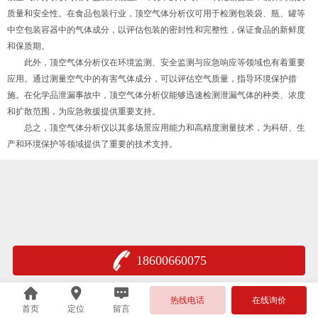
质量和安全性。在食品包装行业，顶空气体分析仪可用于检测包装袋、瓶、罐等
中空包装容器中的气体成分，以评估包装的密封性和完整性，保证食品的新鲜度
和保质期。
此外，顶空气体分析仪在环境监测、安全监测与应急响应等领域也有着重要
应用。通过测量空气中的有害气体成分，可以评估空气质量，指导环境保护措
施。在化学品泄漏事故中，顶空气体分析仪能够迅速检测泄漏气体的种类、浓度
和扩散范围，为应急救援提供重要支持。
总之，顶空气体分析仪以其多场景应用能力和高精度测量技术，为科研、生
产和环境保护等领域提供了重要的技术支持。
18600660075
热线电话
在线询价
首页
定位
留言