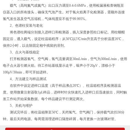
载气（高纯氮气或氦气）出口压力调至0.4-0.6MPa，使用检漏液检查钢瓶至
仪器入口的所有接头，确保无气泡产生。对于氢火焰离子化检测器，需额外连接
氢气发生器及空气压缩机，气体纯度应不低于99.995%。
2、色谱柱安装与老化
将色谱柱两端分别接入进样口和检测器，插入深度参照柱口标记。用柱螺帽
固定后，通入载气，设定柱温箱程序：从50℃以5℃/min升至高于分析温度20℃，
保持2小时，以去除固定相中残留的溶剂。
3、点火与基线稳定
打开检测器氢气、空气阀，氢气流量调至30mL/min，空气为300mL/min，使用
电子点火器引燃火焰。待工作站基线显示走平，噪声小于20μV，漂移小于
100μV/30min，即可开始进样。
4、方法建立与样品测试
在软件中设定进样口温度（高于样品沸点20℃）、柱温箱程序及检测器温
度。使用微量注射器取1μL样品，进样时针尖快速扎入进样口后迅速拔出，同时触
发工作站开始采集数据。每个样品建议平行测定两次。
5、关机与维护
测试完毕后，将柱温箱降至50℃，关闭氢气、空气阀门，保持载气吹扫30分
钟。最后关闭电源。每周需清理进样口隔垫碎屑，每月更换一次玻璃衬管。