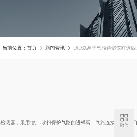
当前位置：
首页
新闻资讯
DID氦离子气相色谱仪有这
测器；采用*的带吹扫保护气路的进样阀，气路连接采用1/16"的S
微信