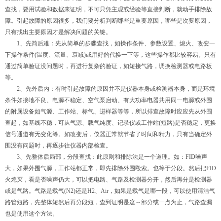
查找，要用试验和数据来证明，不可只凭主观或经验等直接判断，就动手排除故
障。引起故障的原因很多，我们要分析判断哪些是重要原因，哪些是次要原因，
只有找出主要原因才是解决问题的关键。
1、先简后难：先从简单的步骤查找，如操作条件、参数设置、熄火、改变一
下操作条件(温度、流量、衰减)或用好的代换一下等，这些操作都比较容易。只有
通过简单验证没问题时，再进行复杂的验证，如短接气路，调换检测器或电路板
等。
2、先外后内：有时引起故障的原因并不是仪器本身或检测器本身，而是环境
条件如接地不良、电源不稳定、空气泵启动、有大功率电器共用同一电源或外围
的附属设备如气源、工作站、标气、进样器等等，所以排查故障时应应先从外围
查起，如基线不稳，可从气源、载气纯度、记录仪或工作站(短路)是否稳定，更换
信号通道有无变化等。如改变后，仪器正常就节省了时间和精力，只有当确定外
围没有问题时，再逐步往仪器内部检查。
3、先整体后局部，分段查找：此原则和排除法是一个道理。如：FID噪声
大，如果外围气源，工作站都正常，即先排除外围殴索。也等于分段。然后把FID
火熄灭，看是否噪声仍大，可以把电路、气路及检测器分开，然后再分是检测器
或是气路。气路是载气(N2)还是H2、Air，如果是载气是哪一段，可以使用清洁气
路管短路，先整体短然后再分段短，查到证明是这～部分或一点为止，气路查漏
也是使用这个方法。