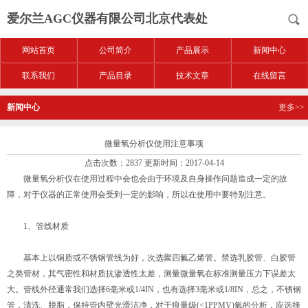
爱尔兰AGC仪器有限公司北京代表处
网站首页
公司简介
产品展示
新闻中心
联系我们
产品目录
技术文章
在线留言
新闻中心
更多>>
微量氧分析仪使用注意事项
点击次数：2837 更新时间：2017-04-14
微量氧分析仪在使用过程中会也会由于环境及自身操作问题造成一定的故
障，对于仪器的正常使用会受到一定的影响，所以在使用中要特别注意。
1、管线材质
基本上以铜质或不锈钢管线为好，次选聚四氟乙烯管。禁选乳胶管、白胶管
之类管材，其气密性和材质抗渗透性太差，测量微量氧在标准测量压力下误差太
大。管线外径通常我们选择6毫米或1/4IN，也有选择3毫米或1/8IN，总之，不锈钢
管，清洗、脱脂，保持管内壁光滑洁净，对于痕量级(<1PPMV)氧的分析，应选择