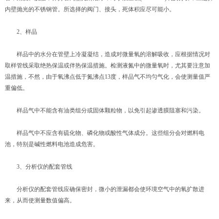
内壁抛光的不锈钢管。所选择的阀门、接头，死体积应尽可能小。
2、样品
样品中的水分在管壁上冷凝凝结，造成对微量氧的溶解吸收，应根据情况对
取样管线采取绝热保温或伴热保温措施。检测液氮中的微量氧时，尤其要注意加
温措施，不然，由于氧沸点低于氮沸点13度，样品气不均匀气化，会使测量值严
重偏低。
样品气中不能含有油类组分或固体颗粒物，以免引起渗透膜阻塞和污染。
样品气中不应含有硫化物、磷化物或酸性气体成分。这些组分会对燃料电
池，特别是碱性燃料电池造成危害。
3、分析仪的配套管线
分析仪的配套管线应确保密封，微小的泄漏都会使环境空气中的氧扩散进
来，从而使测量数值偏高。