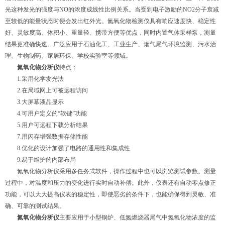
光这种发光的强度与NO的浓度成线性比例关系。当受到电子激励的NO2分子衰减
至较低的能量状态时便会发出红外光。氮氧化物检测仪具有响应速度快、稳定性
好、灵敏度高、体积小、重量轻、携带方便等优点，同时内置气体采样泵，测量
结果更准确快速。广泛应用于石油化工、工业生产、烟气尾气环境监测、污水治
理、生物制药、家居环保、学校实验室等领域。
氮氧化物分析仪
特点：
1.采用化学发光法
2.在局域网上可被远程访问
3.大屏幕液晶显示
4.可用户定义的“软键”功能
5.用户可远程下载分析结果
7.用闪存增强数据存储性能
8.优化的设计加强了电路的通用性和集成性
9.易于维护的内部布局
氮氧化物分析仪采用多任务式软件，操作过程中也可以浏览测试参数。测量
过程中，对温度和压力的变化进行实时自动补偿。此外，仪表还有自动零点修正
功能，可以大大提高仪表的稳定性，即使恶劣的条件下，也能确保得到灵敏、准
确、可靠的测试结果。
氮氧化物分析仪
主要应用于小型锅炉、低氮燃烧器尾气中氮氧化物浓度的监