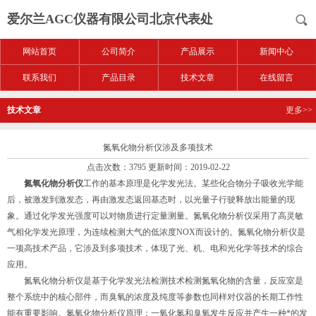
爱尔兰AGC仪器有限公司北京代表处
网站首页
公司简介
产品展示
新闻中心
联系我们
产品目录
技术文章
在线留言
技术文章
更多>>
氮氧化物分析仪涉及多项技术
点击次数：3795 更新时间：2019-02-22
氮氧化物分析仪
工作的基本原理是化学发光法。某些化合物分子吸收光学能
后，被激发到激发态，再由激发态返回基态时，以光量子行驶释放出能量的现
象。通过化学发光强度可以对物质进行定量测量。氮氧化物分析仪采用了高灵敏
气相化学发光原理，为连续检测大气的低浓度NOX而设计的。氮氧化物分析仪是
一项高技术产品，它涉及到多项技术，体现了光、机、电和光化学等技术的综合
应用。
氮氧化物分析仪是基于化学发光法检测技术检测氮氧化物的含量，反应室是
整个系统中的核心部件，而臭氧的浓度及纯度等参数也同样对仪器的长期工作性
能有重要影响。氮氧化物分析仪原理：一氧化氮和臭氧发生反应并产生一种*的发